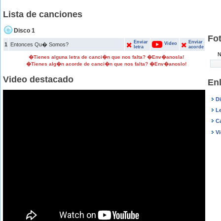
Lista de canciones
Disco 1
Fo
Enviar
Enviar
Video
1
Entonces Qu� Somos?
letra
acorde
N
�Tienes alguna letra de canci�n que nos falta? �Env�anosla!
�Tienes alg�n acorde de canci�n que nos falta? �Env�anoslo!
Video destacado
En
D
Le
C
V