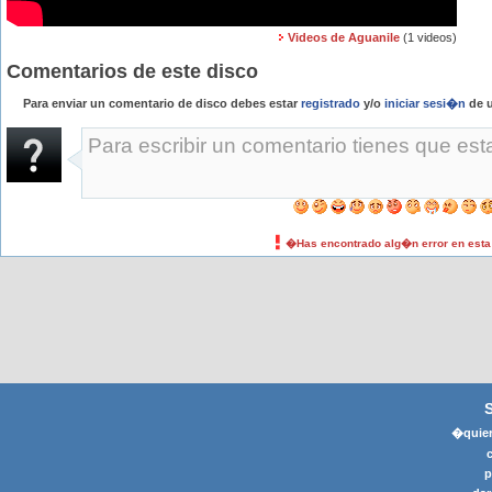
Videos de Aguanile
(1 videos)
Comentarios de este disco
Para enviar un comentario de disco debes estar
registrado
y/o
iniciar sesi�n
de u
�Has encontrado alg�n error en est
�quier
p