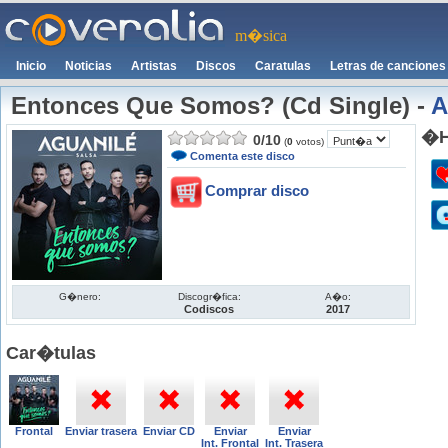
m�sica
Inicio
Noticias
Artistas
Discos
Caratulas
Letras de canciones
Entonces Que Somos? (Cd Single)
-
A
�H
0
/
10
(
0
votos)
Comenta este disco
Comprar disco
G�nero:
Discogr�fica:
A�o:
Codiscos
2017
Car�tulas
Frontal
Enviar trasera
Enviar CD
Enviar
Enviar
Int. Frontal
Int. Trasera