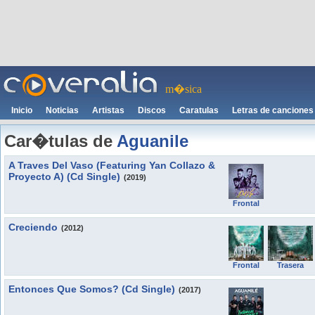
m�sica
Inicio
Noticias
Artistas
Discos
Caratulas
Letras de canciones
Car�tulas de
Aguanile
A Traves Del Vaso (Featuring Yan Collazo &
Proyecto A) (Cd Single)
(2019)
Frontal
Creciendo
(2012)
Frontal
Trasera
Entonces Que Somos? (Cd Single)
(2017)