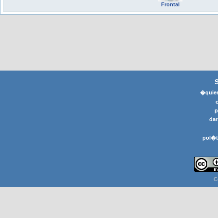
Frontal
�quier
p
dar
pol�t
C