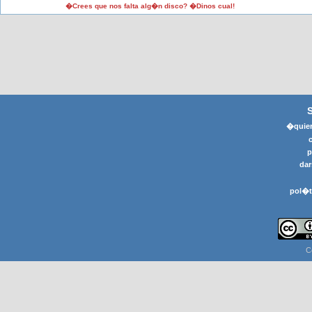
�Crees que nos falta alg�n disco? �Dinos cual!
�quier
p
dar
pol�t
C