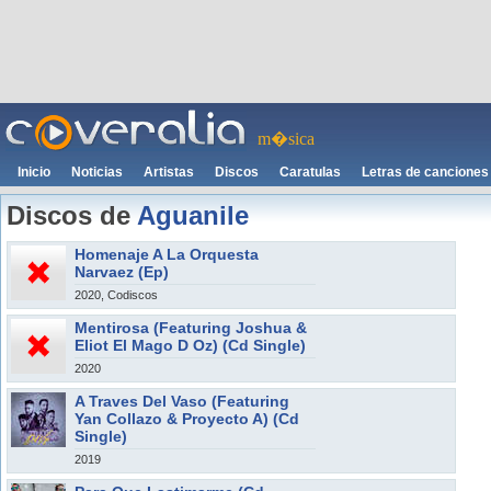
m�sica
Inicio
Noticias
Artistas
Discos
Caratulas
Letras de canciones
Discos de
Aguanile
Homenaje A La Orquesta
Narvaez (Ep)
2020, Codiscos
Mentirosa (Featuring Joshua &
Eliot El Mago D Oz) (Cd Single)
2020
A Traves Del Vaso (Featuring
Yan Collazo & Proyecto A) (Cd
Single)
2019