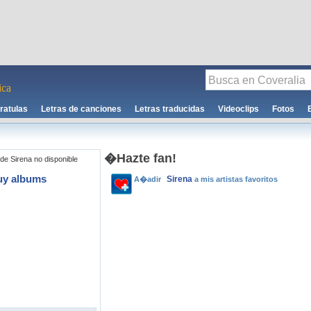
ca
ratulas
Letras de canciones
Letras traducidas
Videoclips
Fotos
�Hazte fan!
de Sirena no disponible
uy albums
Sirena
A�adir
a mis artistas favoritos