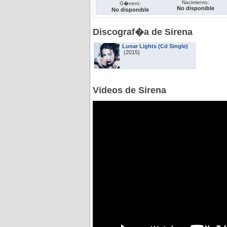
Nacimiento:
G�nero:
No disponible
No disponible
Discograf�a de Sirena
Lunar Lights (Cd Single)
(2015)
Videos de Sirena