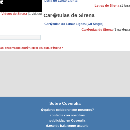
Letra de Lunar Lights
Letras de Sirena
(1 letr
Videos de Sirena
(1 videos)
Car�tulas de Sirena
Car�tulas de Lunar Lights (Cd Single)
Car�tulas de Sirena
(1 car�tula
a
as encontrado alg�n error en esta p�gina?
Sobre Coveralia
�quieres colaborar con nosotros?
contacta con nosotros
publicidad en Coveralia
darse de baja como usuario