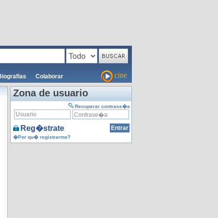
cine
Biografias
Colaborar
Zona de usuario
Recuperar contrase�a
Reg�strate
�Por qu� registrarme?