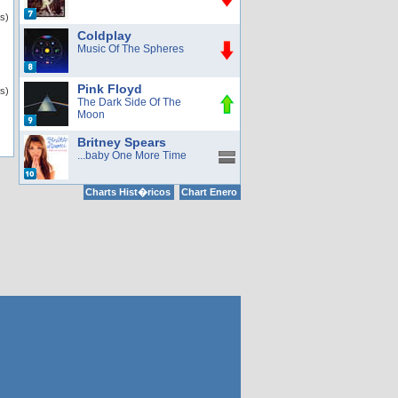
as)
Coldplay
Music Of The Spheres
Pink Floyd
s)
The Dark Side Of The
Moon
Britney Spears
...baby One More Time
Charts Hist�ricos
Chart Enero