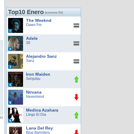
Top10 Enero
(semana 04)
The Weeknd
Dawn Fm
Adele
30
Alejandro Sanz
Sanz
Iron Maiden
Senjutsu
Nirvana
Nevermind
Medina Azahara
Llego El Dia
as)
Lana Del Rey
Blue Banisters