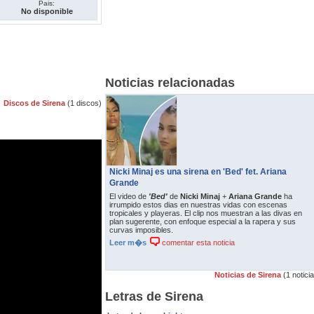
Pais:
No disponible
Noticias relacionadas
Discos de Sirena
(1 discos)
Nicki Minaj es una sirena en 'Bed' fet. Ariana
Grande
El video de
'Bed'
de
Nicki Minaj
+
Ariana Grande
ha
irrumpido estos dias en nuestras vidas con escenas
tropicales y playeras. El clip nos muestran a las divas en
plan sugerente, con enfoque especial a la rapera y sus
curvas imposibles.
Leer m�s
comentar esta noticia
Noticias de Sirena
(1 notici
Letras de Sirena