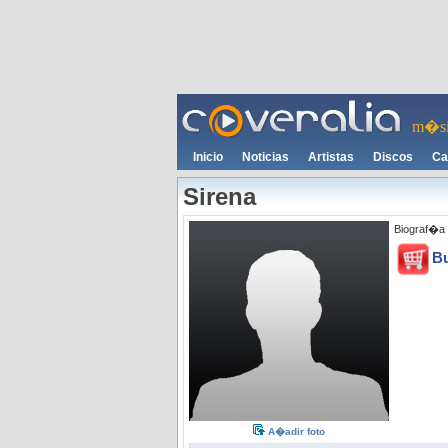
m�si
Inicio
Noticias
Artistas
Discos
Ca
Sirena
Biograf�a 
B
A�adir foto