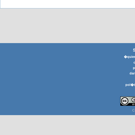
�quier
p
dar
pol�t
C