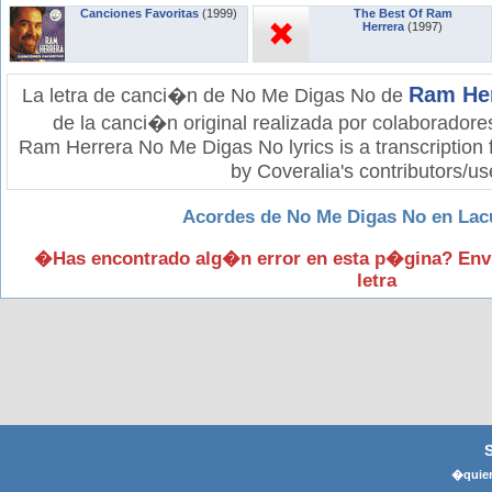
Canciones Favoritas
(1999)
The Best Of Ram
Herrera
(1997)
Ram Her
La letra de canci�n de No Me Digas No de
de la canci�n original realizada por colaboradore
Ram Herrera No Me Digas No lyrics is a transcription
by Coveralia's contributors/us
Acordes de No Me Digas No en Lac
�Has encontrado alg�n error en esta p�gina? Env
letra
�quier