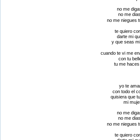
no me diga
no me dia
no me niegues 
te quiero co
darte mi qu
y que seas mi
cuando te vi me e
con tu bel
tu me haces 
yo te am
con todo el c
quisiera que t
mi muje
no me diga
no me dia
no me niegues 
te quiero co