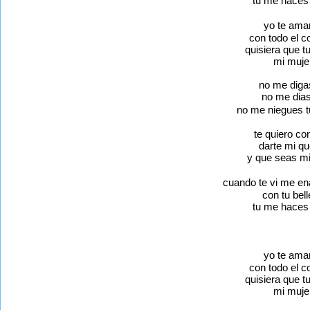
tu me haces 
yo te am
con todo el c
quisiera que t
mi muje
no me diga
no me dia
no me niegues 
te quiero co
darte mi qu
y que seas mi
cuando te vi me e
con tu bel
tu me haces 
yo te am
con todo el c
quisiera que t
mi muje