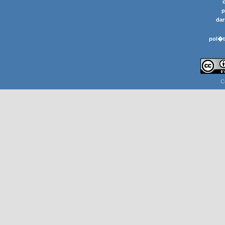
p
dar
pol�t
C