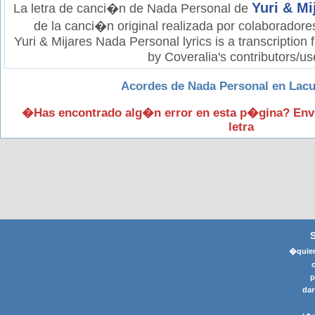
Yuri & Mi
La letra de canci�n de Nada Personal de
de la canci�n original realizada por colaboradore
Yuri & Mijares Nada Personal lyrics is a transcription
by Coveralia's contributors/us
Acordes de Nada Personal en Lacu
�Has encontrado alg�n error en esta p�gina? Env
letra
�quier
p
dar