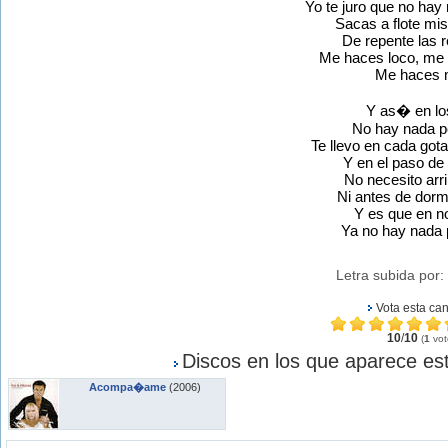
Yo te juro que no hay
Sacas a flote mis
De repente las 
Me haces loco, me 
Me haces 
Y as� en lo
No hay nada p
Te llevo en cada got
Y en el paso de
No necesito arr
Ni antes de dorm
Y es que en n
Ya no hay nada 
Letra subida por:
Vota esta ca
10
/
10
(
1
vot
Discos en los que aparece est
Acompa�ame
(2006)