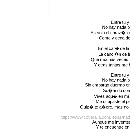
Entre tu y
No hay nada p
Es solo el coraz�n
Come y cena de
En el caf� de 
La canci�n de 
Que muchas veces 
Y otras tantas me
Entre tu y
No hay nada p
Sin embargo duermo en
So�ando con 
Vives aqu� en mi 
Me ocupaste el p
Quiz� te a�ore, mas no 
https://www.coveralia.com/letras/nad
Aunque me inventes 
Y te encuentre en