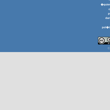
�quier
p
dar
pol�t
C