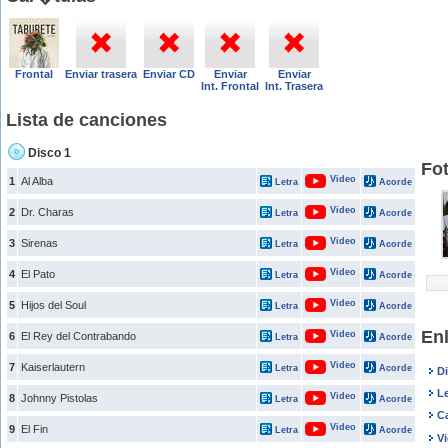
Frontal
Enviar trasera
Enviar CD
Enviar
Enviar
Int. Frontal
Int. Trasera
Lista de canciones
Disco 1
Fo
Video
1
Al Alba
Letra
Acorde
Video
2
Dr. Charas
Letra
Acorde
Video
3
Sirenas
Letra
Acorde
Video
4
El Pato
Letra
Acorde
Video
5
Hijos del Soul
Letra
Acorde
En
Video
6
El Rey del Contrabando
Letra
Acorde
Video
7
Kaiserlautern
Letra
Acorde
D
Le
Video
8
Johnny Pistolas
Letra
Acorde
C
Video
9
El Fin
Letra
Acorde
V