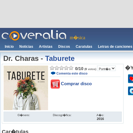
m�sica
Inicio
Noticias
Artistas
Discos
Caratulas
Letras de canciones
Dr. Charas
-
Taburete
�Y
0
/
10
(
0
votos)
Comenta este disco
Comprar disco
G�nero:
Discogr�fica:
A�o:
2016
Car�tulas