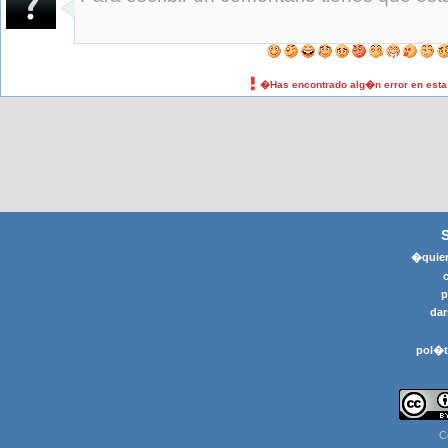
�Has encontrado alg�n error en est
�quier
p
dar
pol�t
C