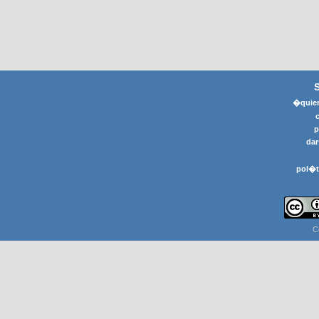
�quier
p
dar
pol�t
C