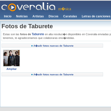
m�sica
Inicio
Noticias
Artistas
Discos
Caratulas
Letras de canciones
Fotos de Taburete
Taburete
Estas son las
fotos de
en alta resoluci�n disponibles en Coveralia enviadas po
tenemos, te agradeceriamos que colaboraras envi�ndolas.
A�adir fotos nuevas de Taburete
Ampliar
A�adir fotos nuevas de Taburete