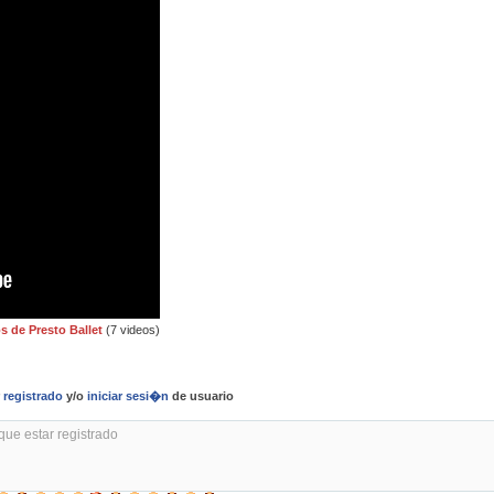
s de Presto Ballet
(7 videos)
r
registrado
y/o
iniciar sesi�n
de usuario