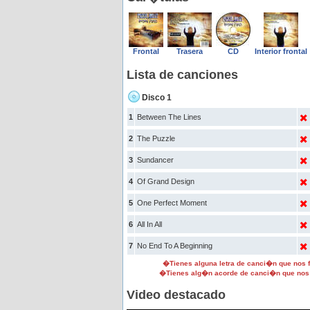
Frontal
Trasera
CD
Interior frontal
Lista de canciones
Disco 1
1
Between The Lines
2
The Puzzle
3
Sundancer
4
Of Grand Design
5
One Perfect Moment
6
All In All
7
No End To A Beginning
�Tienes alguna letra de canci�n que nos
�Tienes alg�n acorde de canci�n que nos
Video destacado