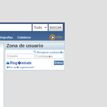
cine
Biografias
Colaborar
Zona de usuario
Recuperar contrase�a
Reg�strate
�Por qu� registrarme?