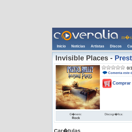
m�si
Inicio
Noticias
Artistas
Discos
Ca
Invisible Places
-
Prest
0
/
Comenta este 
Comprar 
G�nero:
Discogr�fica:
Rock
Car�tulas