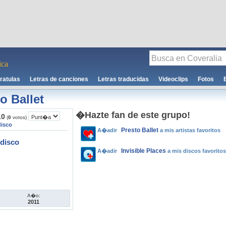
ca
ratulas
Letras de canciones
Letras traducidas
Videoclips
Fotos
o Ballet
�Hazte fan de este grupo!
10
(
0
votos)
disco
Presto Ballet
A�adir
a mis artistas favoritos
disco
Invisible Places
A�adir
a mis discos favoritos
A�o:
2011