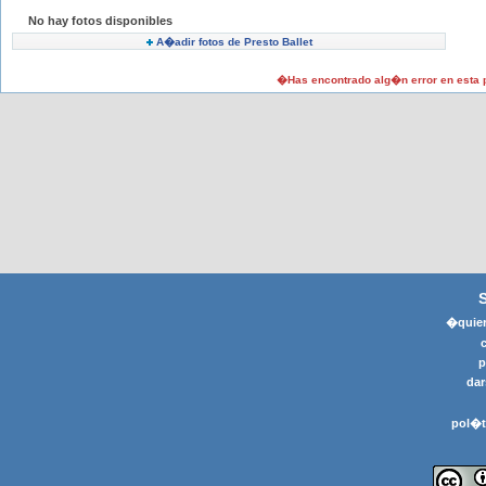
No hay fotos disponibles
A�adir fotos de Presto Ballet
�Has encontrado alg�n error en esta
�quier
p
dar
pol�t