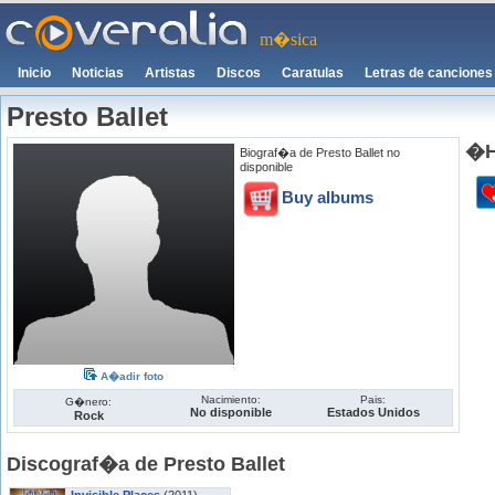
m�sica
Inicio
Noticias
Artistas
Discos
Caratulas
Letras de canciones
Presto Ballet
�H
Biograf�a de Presto Ballet no
disponible
Buy albums
A�adir foto
Nacimiento:
Pais:
G�nero:
No disponible
Estados Unidos
Rock
Discograf�a de Presto Ballet