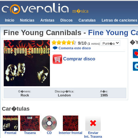
m�sica
Inicio
Noticias
Artistas
Discos
Caratulas
Letras de canciones
Fine Young Cannibals
-
Fine Young C
�Y
9
/
10
(
1
votos)
Comenta este disco
Comprar disco
G�nero:
Discogr�fica:
A�o:
Rock
London
1985
Car�tulas
Frontal
Trasera
CD
Interior frontal
Enviar
Int. Trasera