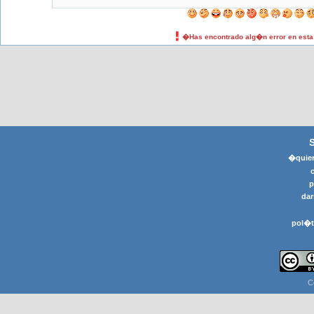
�Has encontrado alg�n error en est
�quier
p
dar
pol�t
C