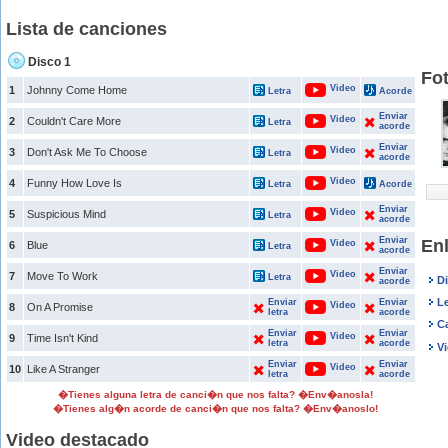
Lista de canciones
Disco 1
Fo
Video
1
Johnny Come Home
Letra
Acorde
Enviar
Video
2
Couldn't Care More
Letra
acorde
Enviar
Video
3
Don't Ask Me To Choose
Letra
acorde
Video
4
Funny How Love Is
Letra
Acorde
Enviar
Video
5
Suspicious Mind
Letra
acorde
Enviar
En
Video
6
Blue
Letra
acorde
Enviar
Video
7
Move To Work
Letra
D
acorde
L
Enviar
Enviar
Video
8
On A Promise
letra
acorde
C
Enviar
Enviar
Video
9
Time Isn't Kind
letra
acorde
V
Enviar
Enviar
Video
10
Like A Stranger
letra
acorde
�Tienes alguna letra de canci�n que nos falta? �Env�anosla!
�Tienes alg�n acorde de canci�n que nos falta? �Env�anoslo!
Video destacado