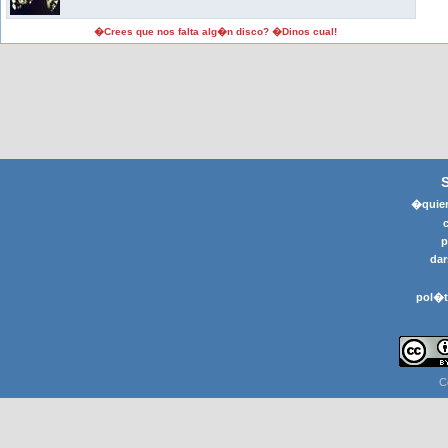
�Crees que nos falta alg�n disco? �Dinos cual!
�quier
p
dar
pol�t
C