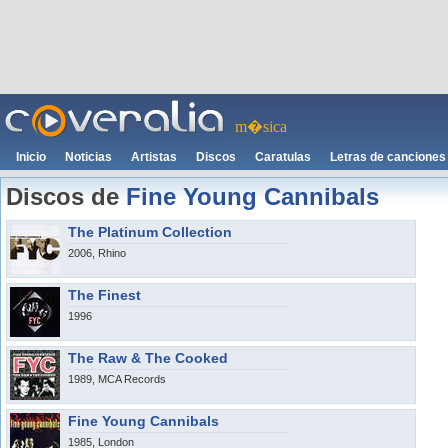
m�sica
Inicio
Noticias
Artistas
Discos
Caratulas
Letras de canciones
Discos de
Fine Young Cannibals
The Platinum Collection
2006, Rhino
The Finest
1996
The Raw & The Cooked
1989, MCA Records
Fine Young Cannibals
1985, London