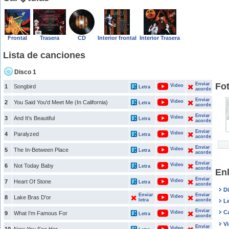
Frontal
Trasera
CD
Interior frontal
Interior Trasera
Lista de canciones
Disco 1
Enviar
Fo
Video
1
Songbird
Letra
acorde
Enviar
Video
2
You Said You'd Meet Me (In California)
Letra
acorde
Enviar
Video
3
And It's Beautiful
Letra
acorde
Enviar
Video
4
Paralyzed
Letra
acorde
Enviar
Video
5
The In-Between Place
Letra
acorde
Enviar
Video
6
Not Today Baby
Letra
acorde
En
Enviar
Video
7
Heart Of Stone
Letra
acorde
D
Enviar
Enviar
Video
8
Lake Bras D'or
letra
acorde
L
Enviar
C
Video
9
What I'm Famous For
Letra
acorde
V
Enviar
Video