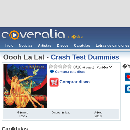
m�sica
Inicio
Noticias
Artistas
Discos
Caratulas
Letras de canciones
Oooh La La!
-
Crash Test Dummies
�Y
0
/
10
(
0
votos)
Comenta este disco
Comprar disco
G�nero:
Discogr�fica:
A�o:
Rock
2010
Car�tulas