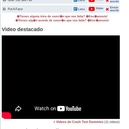
10
Now You See Her
Letra
acorde
Enviar
Video
11
Put A Face
Letra
acorde
�Tienes alguna letra de canci�n que nos falta? �Env�anosla!
�Tienes alg�n acorde de canci�n que nos falta? �Env�anoslo!
Video destacado
Videos de Crash Test Dummies
(11 videos)