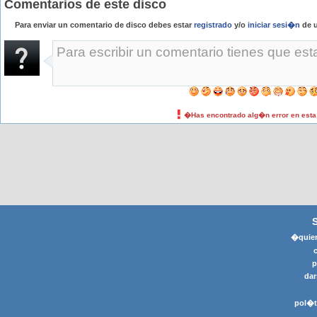
Comentarios de este disco
Para enviar un comentario de disco debes estar
registrado
y/o
iniciar sesi�n
de u
�Has encontrado alg�n error en est
�quier
p
dar
pol�t