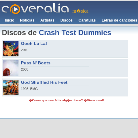
m�sica
Inicio
Noticias
Artistas
Discos
Caratulas
Letras de canciones
Discos de
Crash Test Dummies
Oooh La La!
2010
Puss N' Boots
2003
God Shuffled His Feet
1993, BMG
�Crees que nos falta alg�n disco? �Dinos cual!