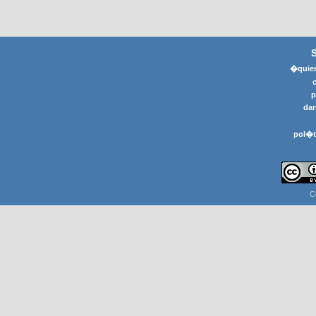
�quier
p
dar
pol�t
C