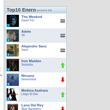
Top10 Enero
(semana 04)
The Weeknd
Dawn Fm
Adele
30
Alejandro Sanz
Sanz
Iron Maiden
Senjutsu
os)
Nirvana
Nevermind
Medina Azahara
Llego El Dia
Lana Del Rey
Blue Banisters