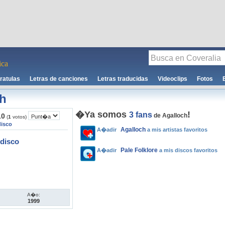
ca
ratulas
Letras de canciones
Letras traducidas
Videoclips
Fotos
ch
�Ya somos
!
3 fans
10
de Agalloch
(
1
votos)
disco
Agalloch
A�adir
a mis artistas favoritos
disco
Pale Folklore
A�adir
a mis discos favoritos
A�o:
1999