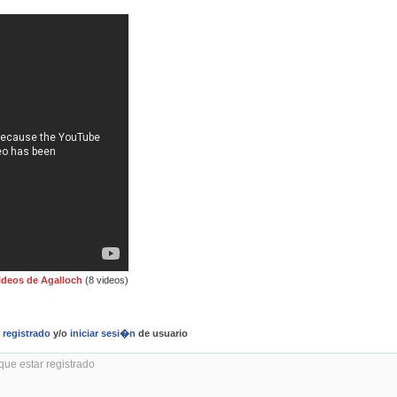
ideos de Agalloch
(8 videos)
r
registrado
y/o
iniciar sesi�n
de usuario