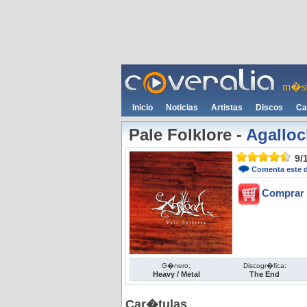
m�si
Inicio
Noticias
Artistas
Discos
Ca
Pale Folklore
-
Agallo
9
/
Comenta este 
Comprar 
G�nero:
Discogr�fica:
Heavy / Metal
The End
Car�tulas