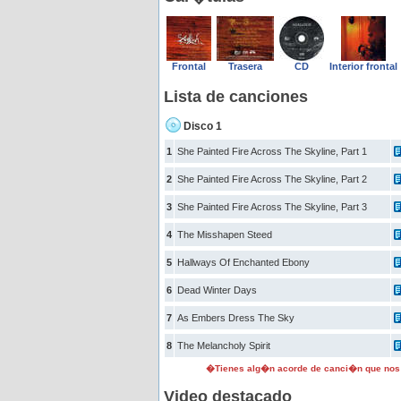
Frontal
Trasera
CD
Interior frontal
Lista de canciones
Disco 1
1
She Painted Fire Across The Skyline, Part 1
2
She Painted Fire Across The Skyline, Part 2
3
She Painted Fire Across The Skyline, Part 3
4
The Misshapen Steed
5
Hallways Of Enchanted Ebony
6
Dead Winter Days
7
As Embers Dress The Sky
8
The Melancholy Spirit
�Tienes alg�n acorde de canci�n que nos
Video destacado