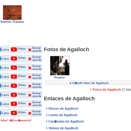
Interior Trasera
Enviar
Fotos de Agalloch
Video
Letra
acorde
Enviar
Video
Letra
acorde
Enviar
Video
Letra
acorde
Enviar
Video
Letra
Ampliar
acorde
A�adir fotos de Agalloch
Enviar
Video
Letra
acorde
Fotos de Agalloch
(1 fot
Enviar
Video
Letra
acorde
Enlaces de Agalloch
Enviar
Video
Letra
acorde
Discos de Agalloch
Enviar
Video
Letra
acorde
Letras de Agalloch
 falta? �Env�anoslo!
Car�tulas de Agalloch
Videos de Agalloch