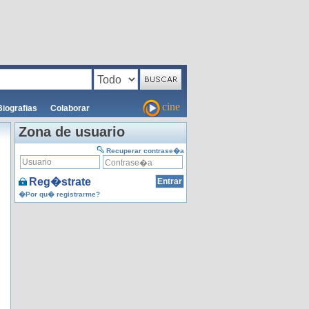
cine
Biografias
Colaborar
Zona de usuario
Recuperar contrase�a
Reg�strate
�Por qu� registrarme?