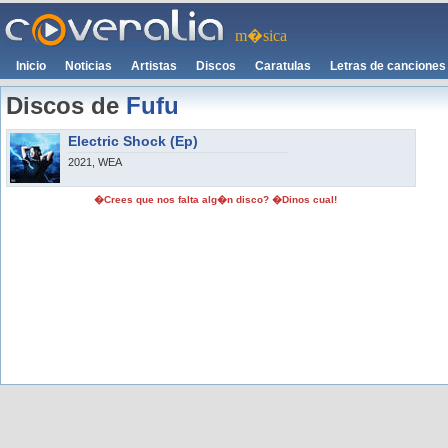
m�sica
Inicio
Noticias
Artistas
Discos
Caratulas
Letras de canciones
Discos de
Fufu
Electric Shock (Ep)
2021, WEA
�Crees que nos falta alg�n disco? �Dinos cual!