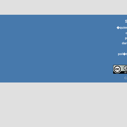
�quier
p
dar
pol�t
C