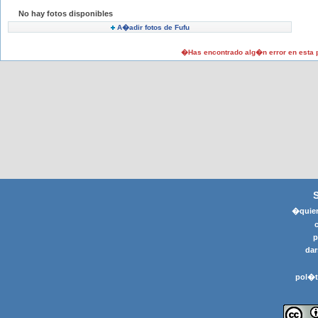
No hay fotos disponibles
A�adir fotos de Fufu
�Has encontrado alg�n error en esta
�quier
p
dar
pol�t