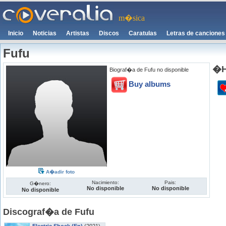
m�sica
Inicio
Noticias
Artistas
Discos
Caratulas
Letras de canciones
Fufu
�H
Biograf�a de Fufu no disponible
Buy albums
A�adir foto
Nacimiento:
Pais:
G�nero:
No disponible
No disponible
No disponible
Discograf�a de Fufu