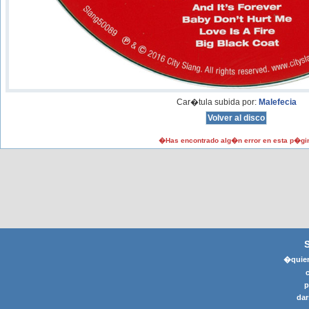
Car�tula subida por:
Malefecia
�Has encontrado alg�n error en esta p�gi
�quier
p
dar