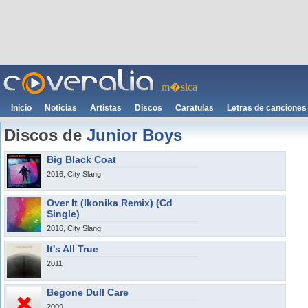
m�sica
Inicio
Noticias
Artistas
Discos
Caratulas
Letras de canciones
Discos de
Junior Boys
Big Black Coat
2016, City Slang
Over It (Ikonika Remix) (Cd
Single)
2016, City Slang
It's All True
2011
Begone Dull Care
2009