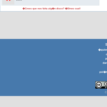
�Crees que nos falta alg�n disco? �Dinos cual!
�quier
p
dar
pol�t
C