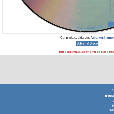
Car�tula subida por:
Amantesinamor
�Has encontrado alg�n error en esta p�gi
�quier
p
dar