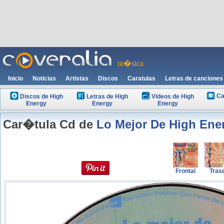
m�sica
Inicio
Noticias
Artistas
Discos
Caratulas
Letras de canciones
Ca
Discos de High
Letras de High
Videos de High
Energy
Energy
Energy
Car�tula Cd de
Lo Mejor De High Ene
Frontal
Tras