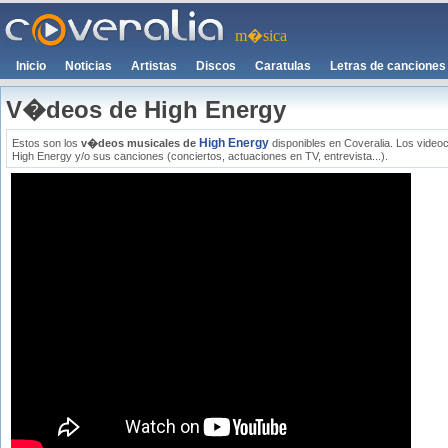
m�sica
Inicio
Noticias
Artistas
Discos
Caratulas
Letras de canciones
V�deos de High Energy
High Energy
Estos son los
v�deos musicales de
disponibles en Coveralia. Los video
High Energy y/o sus canciones (conciertos, actuaciones en TV, entrevista...).