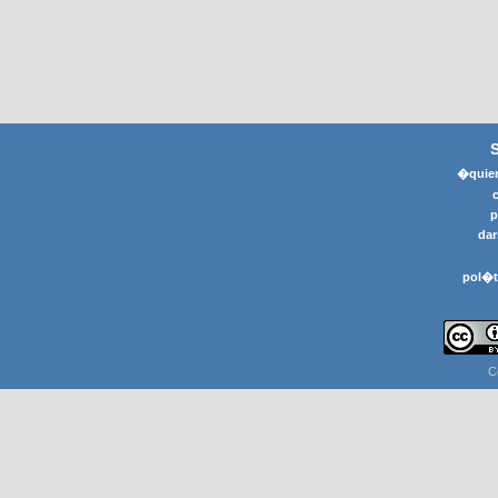
�quier
p
dar
pol�t
C