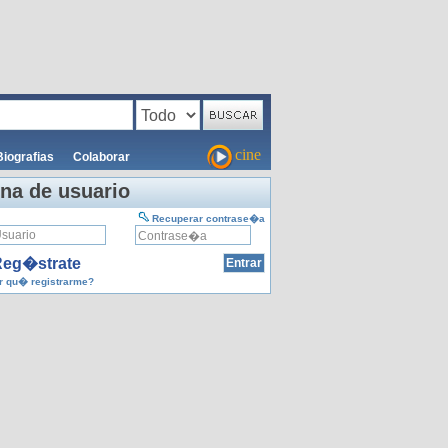
cine
Biografias
Colaborar
na de usuario
Recuperar contrase�a
eg�strate
 qu� registrarme?