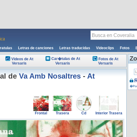
ca
ratulas
Letras de canciones
Letras traducidas
Videoclips
Fotos
Zo
Car�tulas de At
Videos de At
Fotos de At
Versaris
Versaris
Versaris
tal de
Va Amb Nosaltres
-
At
R
�Por
Frontal
Trasera
Cd
Interior Trasera