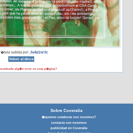
�tula subida por:
Ju4p1nr3c
contrado alg�n error en esta p�gina?
Sobre Coveralia
�quieres colaborar con nosotros?
contacta con nosotros
publicidad en Coveralia