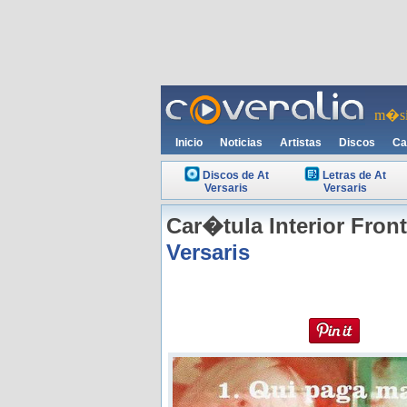
m�si
Inicio
Noticias
Artistas
Discos
Ca
Discos de At
Letras de At
Versaris
Versaris
Car�tula Interior Fron
Versaris