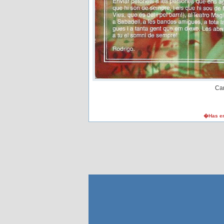
Car
�Has en