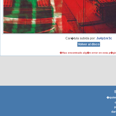
Car�tula subida por:
Ju4p1nr3c
�Has encontrado alg�n error en esta p�gi
�quier
p
dar