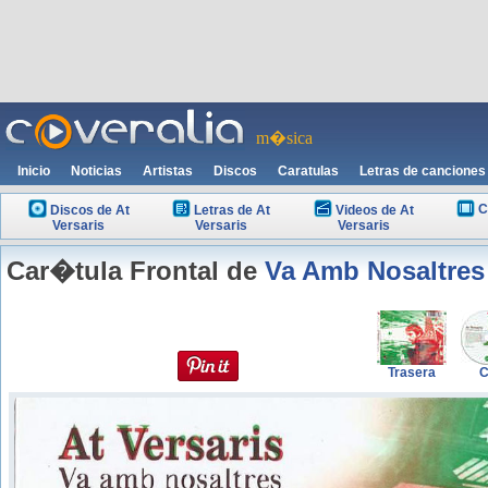
m�sica
Inicio
Noticias
Artistas
Discos
Caratulas
Letras de canciones
C
Discos de At
Letras de At
Videos de At
Versaris
Versaris
Versaris
Car�tula Frontal de
Va Amb Nosaltres
Trasera
C