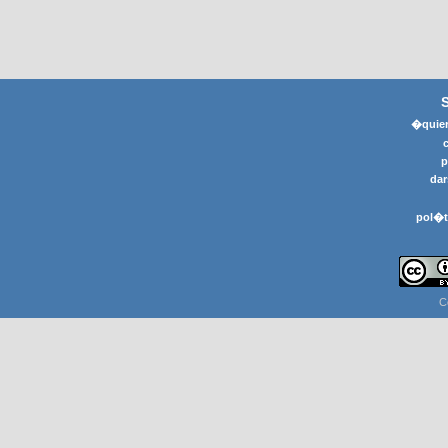
�quier
p
dar
pol�t
C