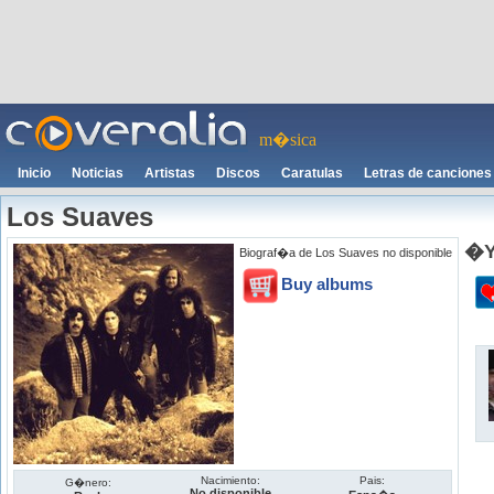
m�sica
Inicio
Noticias
Artistas
Discos
Caratulas
Letras de canciones
Los Suaves
�Y
Biograf�a de Los Suaves no disponible
Buy albums
Nacimiento:
Pais:
G�nero:
No disponible