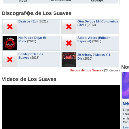
Espa�a
Rock
Discograf�a de Los Suaves
Basicos (Ep)
(2021)
Gira De Los Mil Conciertos
(Dvd)
(2013)
No Puedo Dejar El
Adios, Adios (Edicion
Rock
(2013)
Especial)
(2010)
Lo Mejor De Los
29 A�os, 9 Meses Y 1
Suaves
(2013)
Dia
(2010)
Not
Discos de Los Suaves
(24 discos)
Videos de Los Suaves
M�s
La p
cifr
en l
tran
Lee