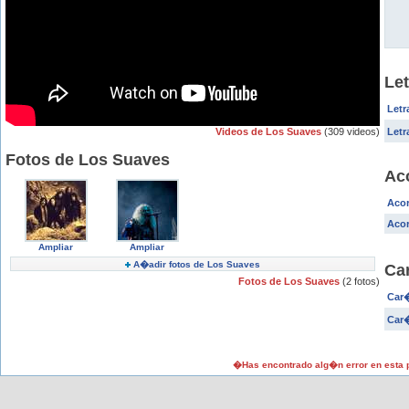
Le
Letr
Videos de Los Suaves
(309 videos)
Letr
Fotos de Los Suaves
Ac
Acor
Acor
Ampliar
Ampliar
A�adir fotos de Los Suaves
Ca
Fotos de Los Suaves
(2 fotos)
Car�
Car�
�Has encontrado alg�n error en esta