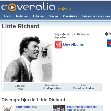
m�sica
Inicio
Noticias
Artistas
Discos
Caratulas
Letras de canciones
Little Richard
�Y
Biograf�a de Little Richard no
disponible
Buy albums
Nacimiento:
Pais:
G�nero:
No disponible
Estados Unidos
Rock
Discograf�a de Little Richard
Tutti Frutti
(2002)
The Original British Hit
Singles
(1999)