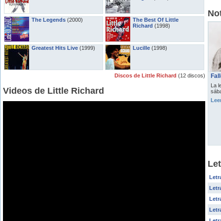
Not
The Legends
(2000)
The Best Of Little
Richard
(1998)
Greatest Hits Live
(1999)
Lucille
(1998)
Discos de Little Richard
(12 discos)
Fal
La l
Videos de Little Richard
sába
Lee
Let
Letr
Letr
Letr
Letr
Letr