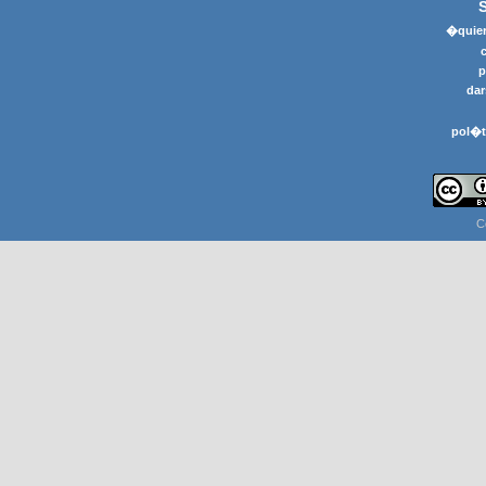
�quier
p
dar
pol�t
C