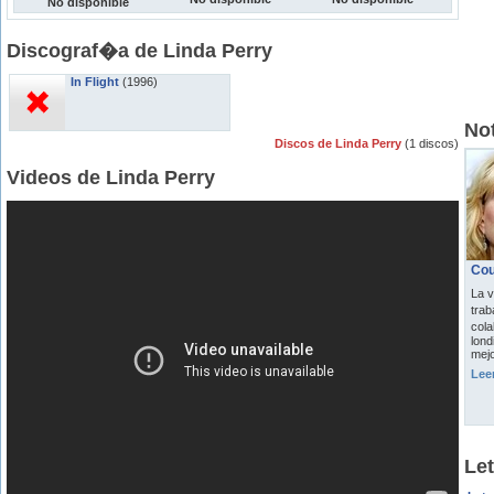
No disponible
Discograf�a de Linda Perry
In Flight
(1996)
Not
Discos de Linda Perry
(1 discos)
Videos de Linda Perry
Cou
La v
tra
cola
lond
mejo
Lee
Let