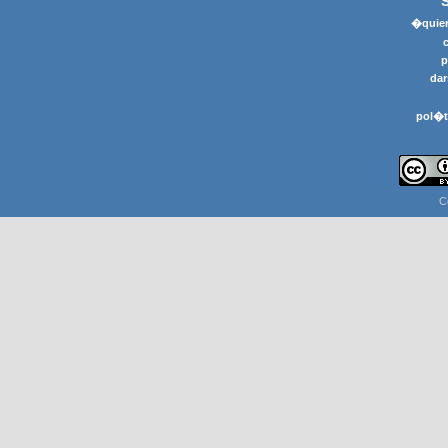
�quier
p
dar
pol�t
C