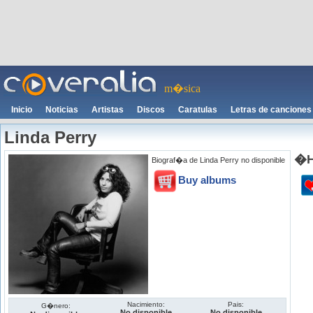
m�sica
Inicio
Noticias
Artistas
Discos
Caratulas
Letras de canciones
Linda Perry
�H
Biograf�a de Linda Perry no disponible
Buy albums
Nacimiento:
Pais:
G�nero:
No disponible
No disponible