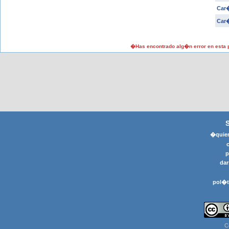
Car�
Car�
�Has encontrado alg�n error en esta
�quier
p
dar
pol�t
C