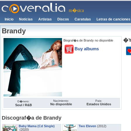
m�sica
Inicio
Noticias
Artistas
Discos
Caratulas
Letras de canciones
Brandy
�Y
Biograf�a de Brandy no disponible
Buy albums
Nacimiento:
Pais:
G�nero:
No disponible
Estados Unidos
Soul / R&B
Discograf�a de Brandy
Baby Mama (Cd Single)
Two Eleven
(2012)
(2020)