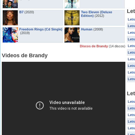
Le
B7
(2020)
Two Eleven (Deluxe
Edition)
(2012)
Letr
Letr
Freedom Rings (Cd Single)
Human
(2008)
Letr
(2019)
Letr
Letr
Discos de Brandy
(14 discos)
Letr
Videos de Brandy
Letr
Letr
Letr
Letr
Let
Letr
Letr
Letr
Letr
Letr
Letr