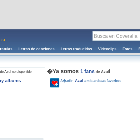
ca
ratulas
Letras de canciones
Letras traducidas
Videoclips
Fotos
�Ya somos
!
1 fans
de Azul no disponible
de Azul
uy albums
Azul
A�adir
a mis artistas favoritos