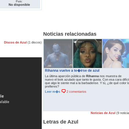
Pais:
No disponible
Noticias relacionadas
Discos de Azul
(1 discos)
Rihanna vuelve a te�irse de azul
La última aparción pública de
Rihanna
nos muestra de
nuevo el look azulado que tanto le gusta. Con esa cara difíci
que algo le siente mal a la barbadense. Y tú, ¿de qué color l
prefieres?
Leer m�s
2 comentarios
Noticias de Azul
(9 notici
Letras de Azul