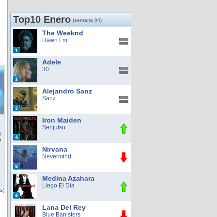
Top10 Enero
(semana 04)
The Weeknd
Dawn Fm
Adele
30
Alejandro Sanz
Sanz
Iron Maiden
Senjutsu
l
a
Nirvana
Nevermind
Medina Azahara
Llego El Dia
as)
Lana Del Rey
Blue Banisters