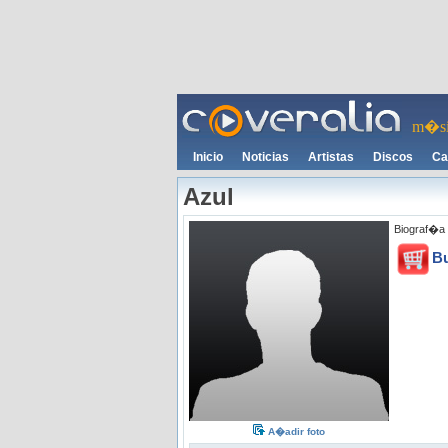
m�si
Inicio
Noticias
Artistas
Discos
Ca
Azul
Biograf�a 
B
A�adir foto