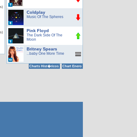
as)
Coldplay
Music Of The Spheres
Pink Floyd
s)
The Dark Side Of The
Moon
Britney Spears
...baby One More Time
Charts Hist�ricos
Chart Enero