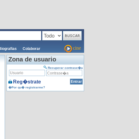
cine
Biografias
Colaborar
Zona de usuario
Recuperar contrase�a
Reg�strate
�Por qu� registrarme?