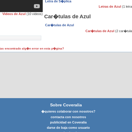
Letra de S�plica
Letras de Azul
(1 letr
Videos de Azul
(10 videos)
Car�tulas de Azul
Car�tulas de Azul
Car�tulas de Azul
(2 car�tula
as encontrado alg�n error en esta p�gina?
Sobre Coveralia
�quieres colaborar con nosotros?
contacta con nosotros
publicidad en Coveralia
darse de baja como usuario