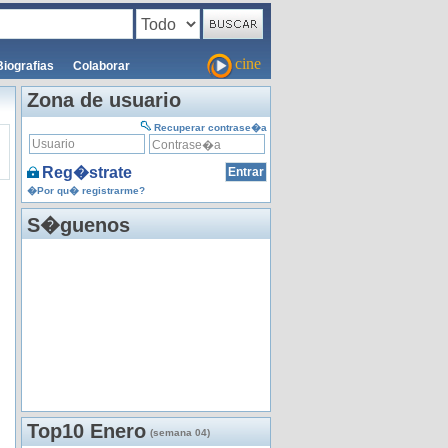
cine
Biografias
Colaborar
Zona de usuario
Recuperar contrase�a
Reg�strate
�Por qu� registrarme?
S�guenos
Top10 Enero
(semana 04)