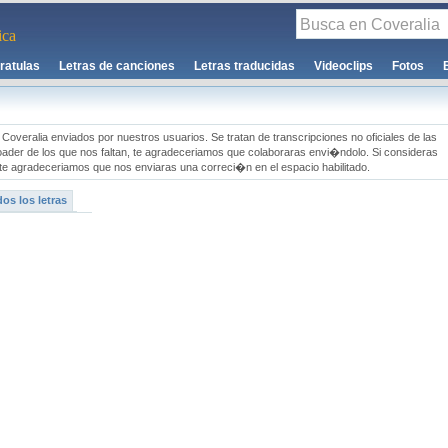
ca
ratulas
Letras de canciones
Letras traducidas
Videoclips
Fotos
Coveralia enviados por nuestros usuarios. Se tratan de transcripciones no oficiales de las
oader de los que nos faltan, te agradeceriamos que colaboraras envi�ndolo. Si consideras
te agradeceriamos que nos enviaras una correci�n en el espacio habilitado.
os los letras