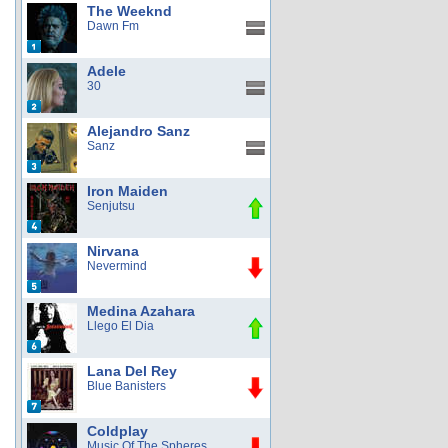
The Weeknd
Dawn Fm
Adele
30
Alejandro Sanz
Sanz
Iron Maiden
Senjutsu
Nirvana
Nevermind
Medina Azahara
Llego El Dia
Lana Del Rey
Blue Banisters
Coldplay
Music Of The Spheres