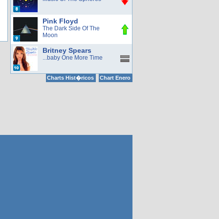
Pink Floyd
The Dark Side Of The
Moon
Britney Spears
...baby One More Time
Charts Hist�ricos
Chart Enero