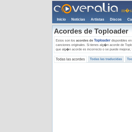
m�si
Inicio
Noticias
Artistas
Discos
Ca
Acordes de Toploader
Toploader
Estos son los
acordes de
disponibles en 
canciones originales. Si tienes alg�n acorde de Topl
que alg�n acorde es incorrecto o se puede mejorar, 
Todas las acordes
Todas las traducidas
Tod