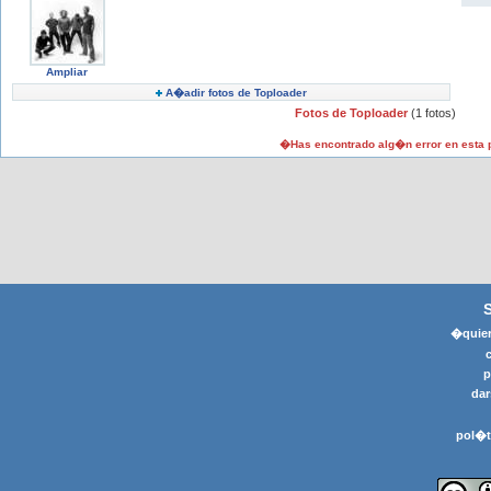
Ampliar
A�adir fotos de Toploader
Fotos de Toploader
(1 fotos)
�Has encontrado alg�n error en esta
�quier
p
dar
pol�t