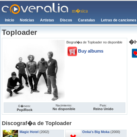
m�sica
Inicio
Noticias
Artistas
Discos
Caratulas
Letras de canciones
Toploader
�H
Biograf�a de Toploader no disponible
Buy albums
Nacimiento:
Pais:
G�nero:
No disponible
Reino Unido
Pop/Rock
Discograf�a de Toploader
Magic Hotel
(2002)
Onka's Big Moka
(2000)