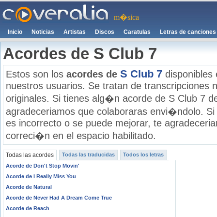
m�sica
Inicio
Noticias
Artistas
Discos
Caratulas
Letras de canciones
Acordes de S Club 7
S Club 7
Estos son los
acordes de
disponibles 
nuestros usuarios. Se tratan de transcripciones n
originales. Si tienes alg�n acorde de S Club 7 de
agradeceriamos que colaboraras envi�ndolo. Si
es incorrecto o se puede mejorar, te agradecer
correci�n en el espacio habilitado.
Todas las acordes
Todas las traducidas
Todos los letras
Acorde de Don't Stop Movin'
Acorde de I Really Miss You
Acorde de Natural
Acorde de Never Had A Dream Come True
Acorde de Reach