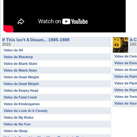
If This Isn't A Dream... 1985-1989
A C
2010
200
Video de All
Video de Ceme
Video de Blacktop
Video de Entr
Video de Blank Stare
Video de Evol
Video de Blank Stare
Video de Pain
Video de Dead Weight
Video de Pipel
Video de Dead Weight
Video de Repti
Video de Empty Head
Video de Text
Video de Fatal Crash
Video de Your
Video de Kindergarten
Video de Look At It Closely
Video de My Rules
Video de No Fun
Video de Sleep