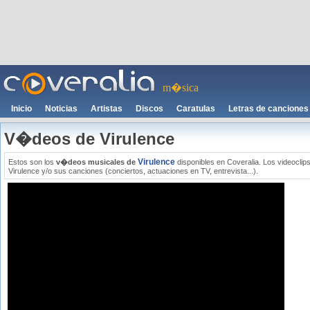
m�sica
Inicio
Noticias
Artistas
Discos
Caratulas
Letras de canciones
V�deos de Virulence
Virulence
Estos son los
v�deos musicales de
disponibles en Coveralia. Los videoclip
Virulence y/o sus canciones (conciertos, actuaciones en TV, entrevista...).