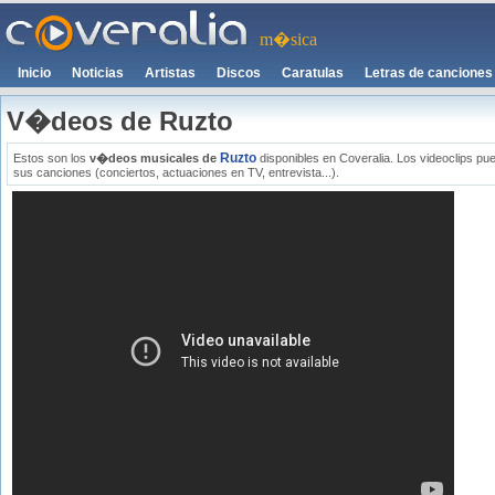
m�sica
Inicio
Noticias
Artistas
Discos
Caratulas
Letras de canciones
V�deos de Ruzto
Ruzto
Estos son los
v�deos musicales de
disponibles en Coveralia. Los videoclips pu
sus canciones (conciertos, actuaciones en TV, entrevista...).