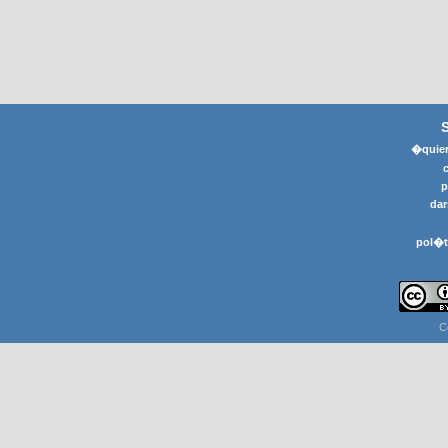
�quier
p
dar
pol�t
C