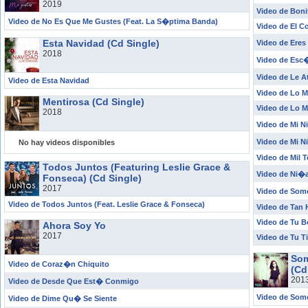
2019
Video de Boni
Video de No Es Que Me Gustes (Feat. La S�ptima Banda)
Video de El C
Esta Navidad (Cd Single)
Video de Ere
2018
Video de Esc
Video de Le 
Video de Esta Navidad
Video de Lo 
Mentirosa (Cd Single)
Video de Lo M
2018
Video de Mi N
Video de Mi N
No hay videos disponibles
Video de Mil 
Todos Juntos (Featuring Leslie Grace &
Video de Ni�
Fonseca) (Cd Single)
2017
Video de Som
Video de Todos Juntos (Feat. Leslie Grace & Fonseca)
Video de Tan
Video de Tu B
Ahora Soy Yo
2017
Video de Tu T
Som
Video de Coraz�n Chiquito
(Cd
201
Video de Desde Que Est� Conmigo
Video de Som
Video de Dime Qu� Se Siente