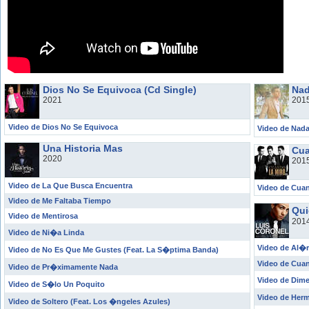
Dios No Se Equivoca (Cd Single)
Nad
2021
201
Video de Dios No Se Equivoca
Video de Nad
Una Historia Mas
Cua
2020
201
Video de La Que Busca Encuentra
Video de Cua
Video de Me Faltaba Tiempo
Qui
Video de Mentirosa
201
Video de Ni�a Linda
Video de Al�r
Video de No Es Que Me Gustes (Feat. La S�ptima Banda)
Video de Cua
Video de Pr�ximamente Nada
Video de Dim
Video de S�lo Un Poquito
Video de He
Video de Soltero (Feat. Los �ngeles Azules)