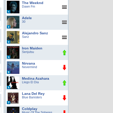
The Weeknd
Dawn Fm
Adele
30
Alejandro Sanz
Sanz
Iron Maiden
Senjutsu
Nirvana
Nevermind
Medina Azahara
Llego El Dia
Lana Del Rey
Blue Banisters
Coldplay
Music Of The Spheres