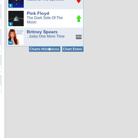
Pink Floyd
The Dark Side Of The
Moon
Britney Spears
...baby One More Time
Charts Hist�ricos
Chart Enero