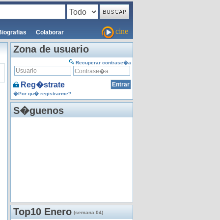
cine
Biografias
Colaborar
Zona de usuario
Recuperar contrase�a
Reg�strate
�Por qu� registrarme?
S�guenos
Top10 Enero
(semana 04)