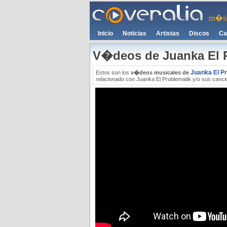
m�si
Inicio
Noticias
Artistas
Discos
Ca
V�deos de Juanka El 
Juanka El P
Estos son los
v�deos musicales de
relacionado con Juanka El Problematik y/o sus cancio