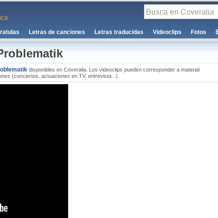
ca
ratulas
Letras de canciones
Letras traducidas
Videoclips
Fotos
Problematik
roblematik
disponibles en Coveralia. Los videoclips pueden corresponder a material
nes (conciertos, actuaciones en TV, entrevista...).