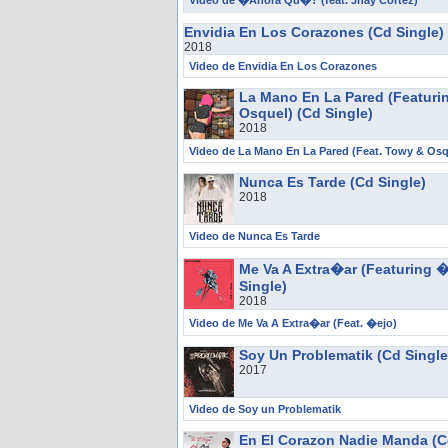
Video de �Ahora Qu�? (feat. Jhay Cortez)
Envidia En Los Corazones (Cd Single)
2018
Video de Envidia En Los Corazones
La Mano En La Pared (Featuri
Osquel) (Cd Single)
2018
Video de La Mano En La Pared (Feat. Towy & Osq
Nunca Es Tarde (Cd Single)
2018
Video de Nunca Es Tarde
Me Va A Extra�ar (Featuring �
Single)
2018
Video de Me Va A Extra�ar (Feat. �ejo)
Soy Un Problematik (Cd Single
2017
Video de Soy un Problematik
En El Corazon Nadie Manda (C