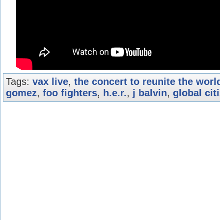
Tags:
vax live
,
the concert to reunite the worl
gomez
,
foo fighters
,
h.e.r.
,
j balvin
,
global cit