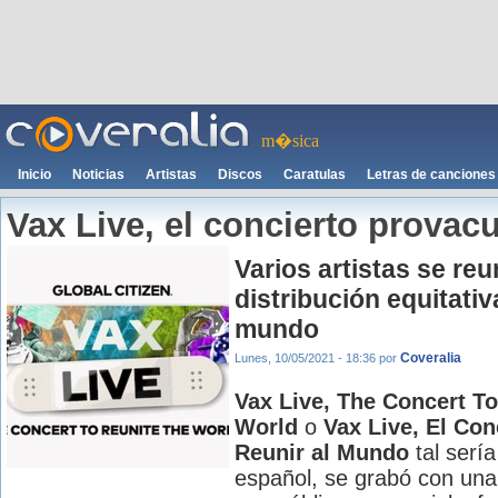
m�sica
Inicio
Noticias
Artistas
Discos
Caratulas
Letras de canciones
Vax Live, el concierto provac
Varios artistas se re
distribución equitati
mundo
Coveralia
Lunes, 10/05/2021 - 18:36
por
Vax Live, The Concert To
World
o
Vax Live, El Con
Reunir al Mundo
tal sería
español, se grabó con una