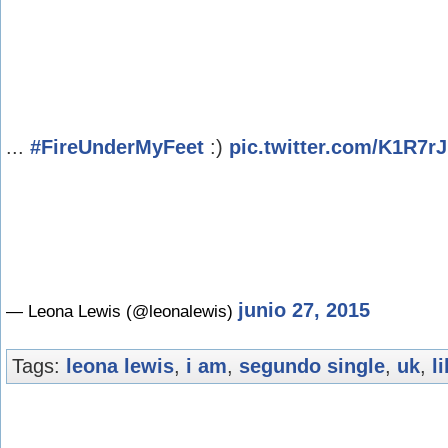
...
#FireUnderMyFeet
:)
pic.twitter.com/K1R7r
junio 27, 2015
— Leona Lewis (@leonalewis)
Tags:
leona lewis
,
i am
,
segundo single
,
uk
,
l