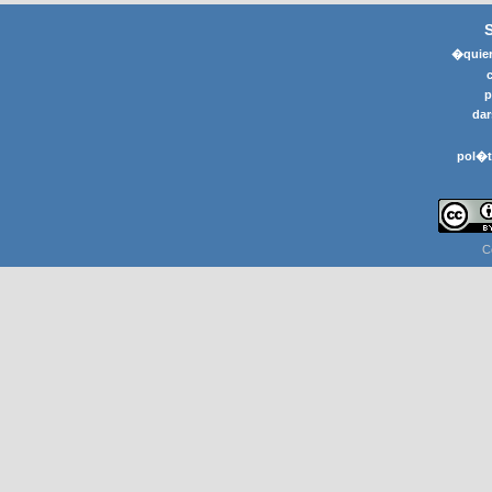
�quier
p
dar
pol�t
C