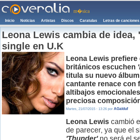
m�sica
Inicio
Noticias
Artistas
Discos
Caratulas
Letras de canciones
Leona Lewis cambia de idea, 
single en U.K
Leona Lewis
prefiere
británicos escuchen
titula su nuevo álbum
cantante renace con f
altibajos emocionale
preciosa composició
AGalduf
Martes, 21/07/2015 - 13:26
por
Leona Lewis
cambió e
de parecer, ya que el s
'Thunder'
no será el s