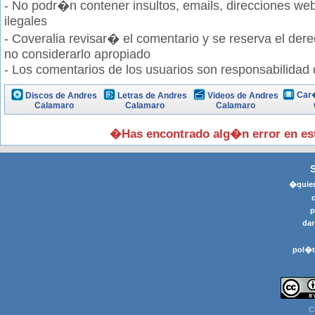
- No podr�n contener insultos, emails, direcciones web
ilegales
- Coveralia revisar� el comentario y se reserva el der
no considerarlo apropiado
- Los comentarios de los usuarios son responsabilidad
Car�
Discos de Andres
Letras de Andres
Videos de Andres
Calamaro
Calamaro
Calamaro
�Has encontrado alg�n error en e
�quier
p
dar
pol�t
C