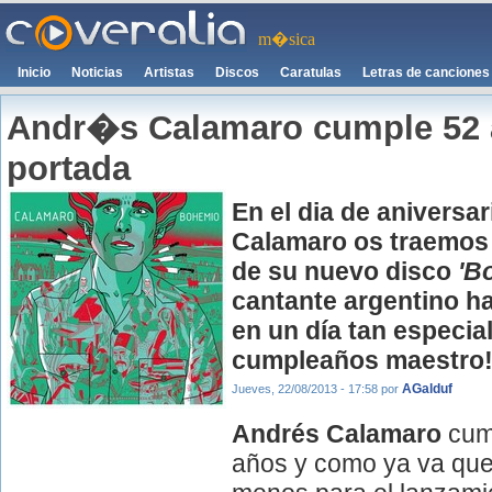
m�sica
Inicio
Noticias
Artistas
Discos
Caratulas
Letras de canciones
Andr�s Calamaro cumple 52 
portada
En el dia de aniversa
Calamaro
os traemos l
de su nuevo disco
'B
cantante argentino ha
en un día tan especial 
cumpleaños maestro!
AGalduf
Jueves, 22/08/2013 - 17:58
por
Andrés Calamaro
cum
años y como ya va qu