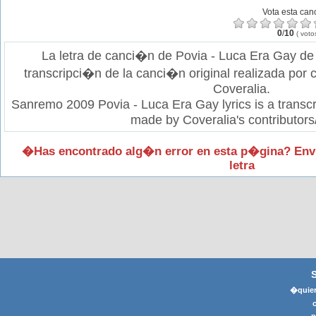
Vota esta can
0
/
10
(
voto
La letra de canci�n de Povia - Luca Era Gay d
transcripci�n de la canci�n original realizada por
Coveralia.
Sanremo 2009 Povia - Luca Era Gay lyrics is a transcri
made by Coveralia's contributors
�Has encontrado alg�n error en esta p�gina? Env
letra
�quier