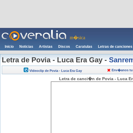
m�sica
Inicio
Noticias
Artistas
Discos
Caratulas
Letras de canciones
Letra de Povia - Luca Era Gay -
Sanrem
Env�anos tu l
Videoclip de Povia - Luca Era Gay
Letra de canci�n de Povia - Luca E