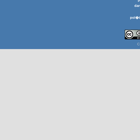
p
dar
pol�t
C