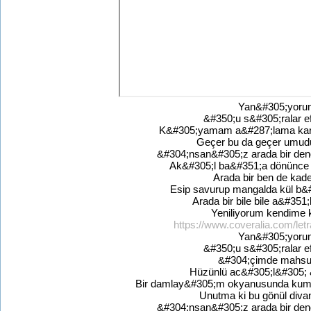
Yan&#305;yorum
&#350;u s&#305;ralar 
K&#305;yamam a&#287;lama kar
Geçer bu da geçer umud
&#304;nsan&#305;z arada bir den
Ak&#305;l ba&#351;a dönünce y
Arada bir ben de ka
Esip savurup mangalda kül b
Arada bir bile bile a&#35
Yeniliyorum kendime 
https://www.coveralia.com/letr
Yan&#305;yorum
&#350;u s&#305;ralar 
&#304;çimde mahsu
Hüzünlü ac&#305;l&#305; 
Bir damlay&#305;m okyanusunda kum
Unutma ki bu gönül div
&#304;nsan&#305;z arada bir den