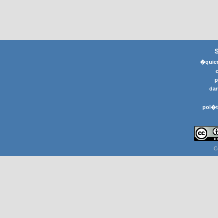
�quier
p
dar
pol�t
C