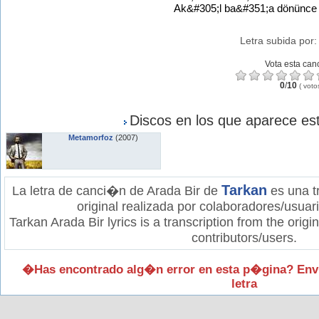
Ak&#305;l ba&#351;a dönünce y
Letra subida por
Vota esta can
0
/
10
(
voto
Discos en los que aparece est
Metamorfoz
(2007)
Tarkan
La letra de canci�n de Arada Bir de
es una t
original realizada por colaboradores/usuar
Tarkan Arada Bir lyrics is a transcription from the orig
contributors/users.
�Has encontrado alg�n error en esta p�gina? Env
letra