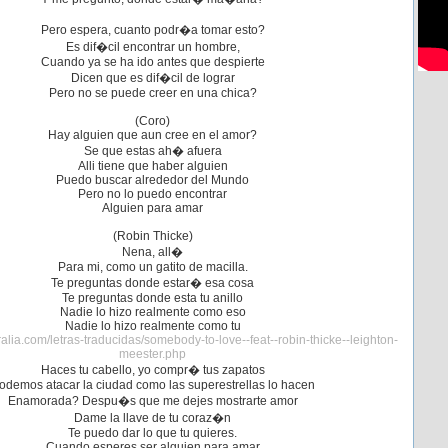
Pero espera, cuanto podr�a tomar esto?
Es dif�cil encontrar un hombre,
Cuando ya se ha ido antes que despierte
Dicen que es dif�cil de lograr
Pero no se puede creer en una chica?
(Coro)
Hay alguien que aun cree en el amor?
Se que estas ah� afuera
Alli tiene que haber alguien
Puedo buscar alrededor del Mundo
Pero no lo puedo encontrar
Alguien para amar
(Robin Thicke)
Nena, all�
Para mi, como un gatito de macilla.
Te preguntas donde estar� esa cosa
Te preguntas donde esta tu anillo
Nadie lo hizo realmente como eso
Nadie lo hizo realmente como tu
alia.com/letras-traducidas/somebody-to-love--feat--robin-thicke--leighton-
meester.php
Haces tu cabello, yo compr� tus zapatos
odemos atacar la ciudad como las superestrellas lo hacen
Enamorada? Despu�s que me dejes mostrarte amor
Dame la llave de tu coraz�n
Te puedo dar lo que tu quieres.
Cuando esperes ser alguien para amar