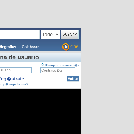
cine
Biografias
Colaborar
na de usuario
Recuperar contrase�a
eg�strate
 qu� registrarme?