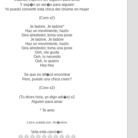
Y seg�n yo ser�s para alguien
Yo puedo convertir esta chica del chisme en mujer
(Coro x2)
Je tadore, Je tadore*
Haz un movimiento, hazlo
Gira alrededor, toma una pose
Je tadore, Je tadore
Haz un movimiento, hazlo
Gira alrededor, toma una pose
Ooh, me gusta
Ooh, lo necesito
Ooh, lo quiero
Hey hey
Se que es dif�cil encontrar
Pero, puede una chica creer?
(Coro x2)
(Tu dices hola, yo digo adi�s) x2
Alguien para amar
* Te amo
Letra subida por: An�nimo
Vota esta canci�n: