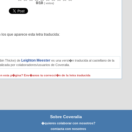
0
/
10
(
votos)
 los que aparece esta letra traducida:
Leighton Meester
obin Thicke) de
es una versi�n traducida al castellano de la
alizada por colaboradores/usuarios de Coveralia.
n esta p�gina? Env�anos tu correcci�n de la letra traducida
Sobre Coveralia
�quieres colaborar con nosotros?
contacta con nosotros