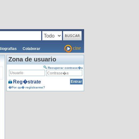
cine
Biografias
Colaborar
Zona de usuario
Recuperar contrase�a
Reg�strate
�Por qu� registrarme?