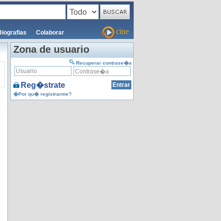
cine
Biografias
Colaborar
Zona de usuario
Recuperar contrase�a
Reg�strate
�Por qu� registrarme?