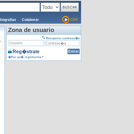
cine
Biografias
Colaborar
Zona de usuario
Recuperar contrase�a
s
Reg�strate
�Por qu� registrarme?