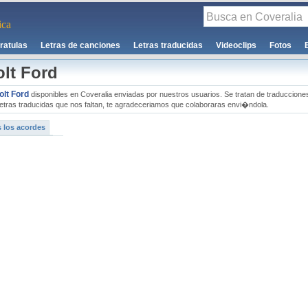
ca
ratulas
Letras de canciones
Letras traducidas
Videoclips
Fotos
olt Ford
olt Ford
disponibles en Coveralia enviadas por nuestros usuarios. Se tratan de traduccione
s letras traducidas que nos faltan, te agradeceriamos que colaboraras envi�ndola.
 los acordes