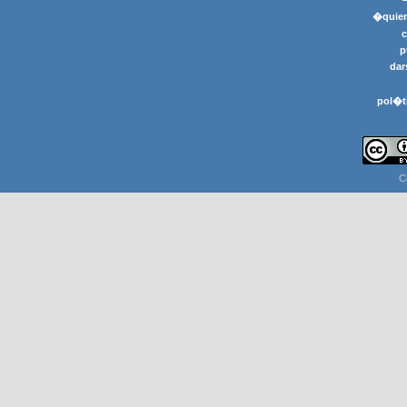
�quier
p
dar
pol�t
C