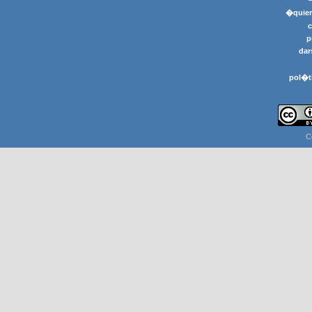
�quier
p
dar
pol�t
C