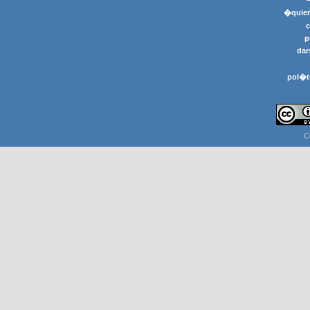
�quier
p
dar
pol�t
C