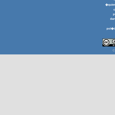
�quier
p
dar
pol�t
C